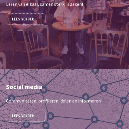
Leren van elkaar, samen sterk in zaken!
LEES VERDER →
DEA DIA LEERT
Social media
Communiceren, profileren, delen en informeren
LEES VERDER →
SOCIAL MEDIA