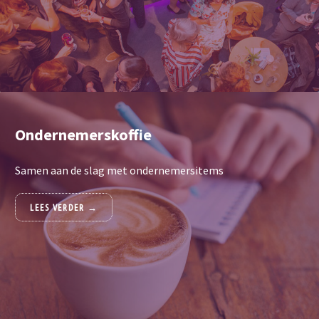
Ondernemerskoffie
Samen aan de slag met ondernemersitems
LEES VERDER →
ONDERNEMERSKOFFIE