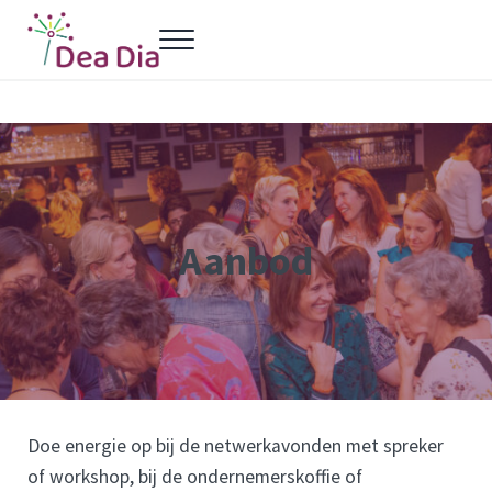
Door naar de hoofd inhoud
Skip to header left navigation
Skip to header right navigation
Skip to site footer
Menu
Dea Dia Delft
Netwerk vrouwelijke ondernemers Delft
Aanbod
Doe energie op bij de netwerkavonden met spreker
of workshop, bij de ondernemerskoffie of