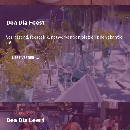
Dea Dia Feest
Verrassend, feestelijk, netwerkend en plezierig de vakantie
in!
LEES VERDER →
DEA DIA FEEST
Dea Dia Leert