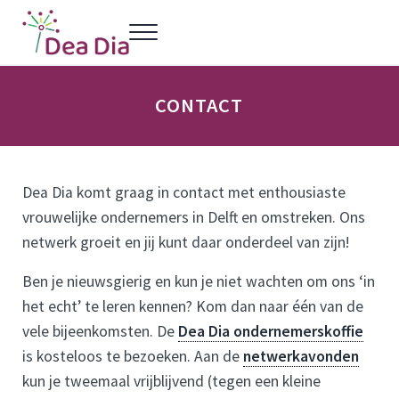
Door naar de hoofd inhoud
Skip to header left navigation
Skip to header right navigation
Skip to site footer
Menu
Dea Dia Delft
Netwerk vrouwelijke ondernemers Delft
CONTACT
Dea Dia komt graag in contact met enthousiaste
vrouwelijke ondernemers in Delft en omstreken. Ons
netwerk groeit en jij kunt daar onderdeel van zijn!
Ben je nieuwsgierig en kun je niet wachten om ons ‘in
het echt’ te leren kennen? Kom dan naar één van de
vele bijeenkomsten. De
Dea Dia ondernemerskoffie
is kosteloos te bezoeken. Aan de
netwerkavonden
kun je tweemaal vrijblijvend (tegen een kleine