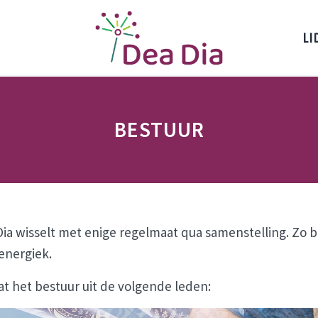
LI
Dea Dia Delft
Netwerk vrouwelijke ondernemers Delft
BESTUUR
ia wisselt met enige regelmaat qua samenstelling. Zo b
energiek.
t het bestuur uit de volgende leden: