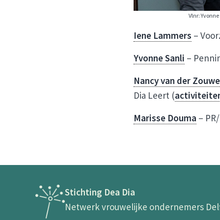
Vlnr: Yvonne
Iene Lammers
– Voorz
Yvonne Sanli
– Penni
Nancy van der Zouw
Dia Leert (
activiteit
Marisse Douma
– PR/
Stichting Dea Dia
Netwerk vrouwelijke ondernemers Del