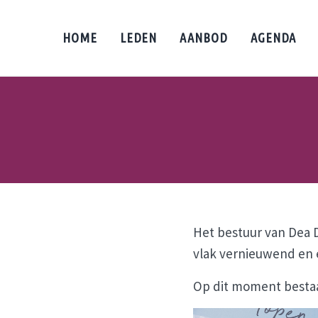
Door naar de hoofd inhoud
Skip to header left navigation
Skip to header right navigation
Skip to site footer
HOME
LEDEN
AANBOD
AGENDA
Het bestuur van Dea D
vlak vernieuwend en 
Op dit moment bestaa