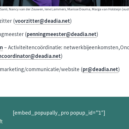
 Sanli, Nancy van der Zouwen, Iene Lammers, Marisse Douma, Marga van Holsteijn (oud-
itter (
voorzitter@deadia.net
)
ngmeester (
penningmeester@deadia.net
)
en
– Activiteitencoördinatie: netwerkbijeenkomsten,On
encoordinator@deadia.net
)
marketing/communicatie/website (
pr@deadia.net
)
[embed_popupally_pro popup_id=”1″]
ft