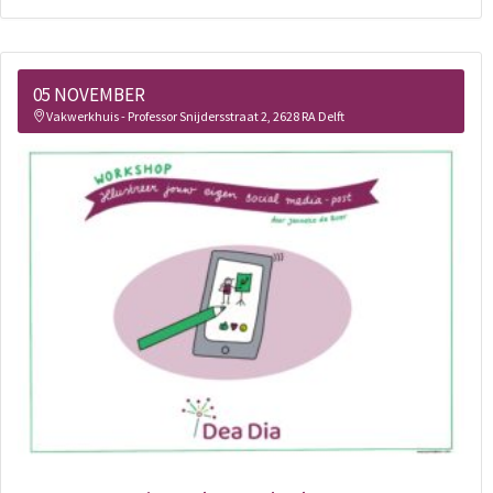
05 NOVEMBER
Vakwerkhuis - Professor Snijdersstraat 2, 2628 RA Delft