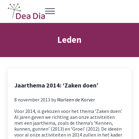
Door naar de hoofd inhoud
Skip to header left navigation
Skip to header right navigation
Skip to site footer
Menu
Dea Dia Delft
Netwerk vrouwelijke ondernemers Delft
Leden
Jaarthema 2014: ‘Zaken doen’
8 november 2013
by
Marleen de Korver
Voor 2014, is gekozen voor het thema ‘Zaken doen’.
Al jaren geven we richting aan onze activiteiten
met een jaarthema, zoals de thema’s ‘Kennen,
kunnen, gunnen’ (2013) en ‘Groei’ (2012). De ideeën
voor al onze activiteiten in 2014 zullen in het kader