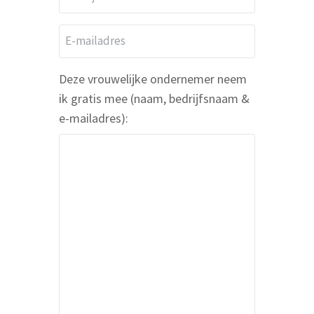
*
e
d
E
r
-
i
m
Deze vrouwelijke ondernemer neem
j
a
ik gratis mee (naam, bedrijfsnaam &
f
i
e-mailadres):
s
l
n
a
a
d
a
r
m
e
s
*