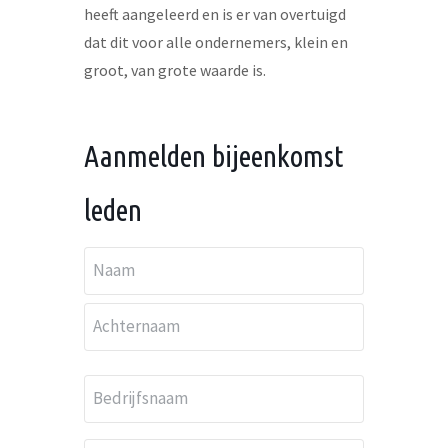
heeft aangeleerd en is er van overtuigd
dat dit voor alle ondernemers, klein en
groot, van grote waarde is.
Aanmelden bijeenkomst
leden
N
a
Voornaam
a
Achternaam
m
B
*
e
d