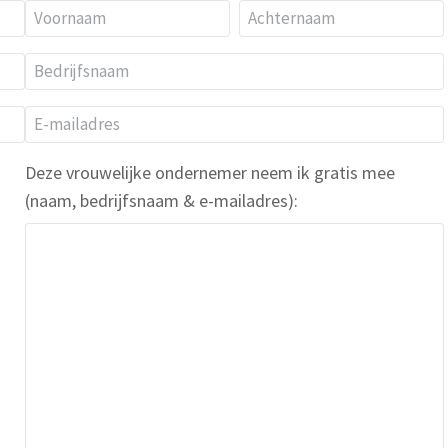
N
a
Voornaam
Achternaam
B
a
e
E
d
m
-
r
*
Deze vrouwelijke ondernemer neem ik gratis mee
m
i
(naam, bedrijfsnaam & e-mailadres):
a
j
i
f
l
s
a
n
d
a
r
a
e
m
s
*