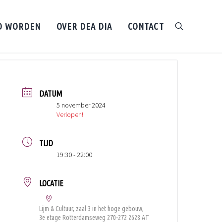
D WORDEN
OVER DEA DIA
CONTACT
search
DATUM
5 november 2024
Verlopen!
TIJD
19:30 - 22:00
LOCATIE
Lijm & Cultuur, zaal 3 in het hoge gebouw,
3e etage Rotterdamseweg 270-272 2628 AT