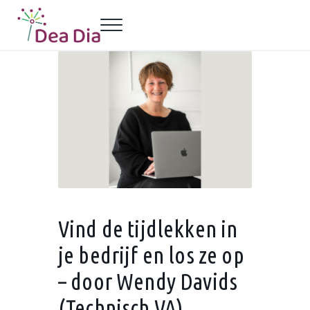
Door naar de hoofd inhoud
Skip to header left navigation
Skip to header right navigation
Skip to site footer
Menu
Dea Dia Delft
Netwerk vrouwelijke ondernemers Delft
Vind de tijdlekken in
je bedrijf en los ze op
– door Wendy Davids
(Technisch VA)