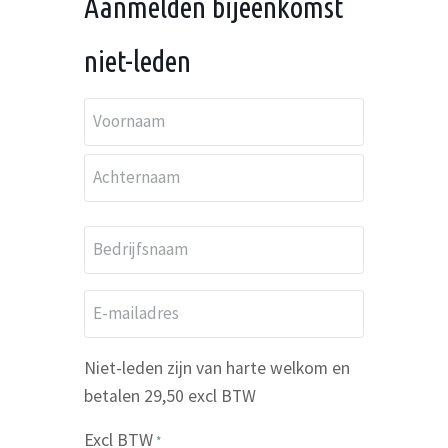
Aanmelden bijeenkomst
d
a
r
m
niet-leden
e
s
N
*
a
Voornaam
a
Achternaam
m
B
*
e
d
E
r
-
i
m
Niet-leden zijn van harte welkom en
j
a
betalen 29,50 excl BTW
f
i
s
Excl BTW
l
*