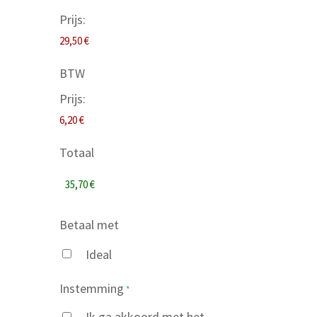
n
a
Prijs:
a
d
a
r
m
BTW
e
s
Prijs:
*
Totaal
Betaal met
Ideal
Instemming
*
Ik ga akkoord met het