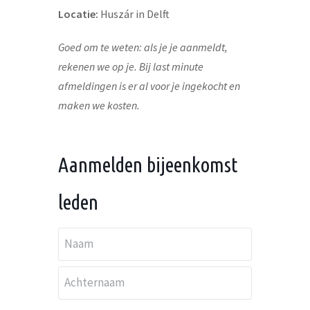
Locatie:
Huszár in Delft
Goed om te weten: als je je aanmeldt,
rekenen we op je. Bij last minute
afmeldingen is er al voor je ingekocht en
maken we kosten.
Aanmelden bijeenkomst
leden
N
a
Voornaam
a