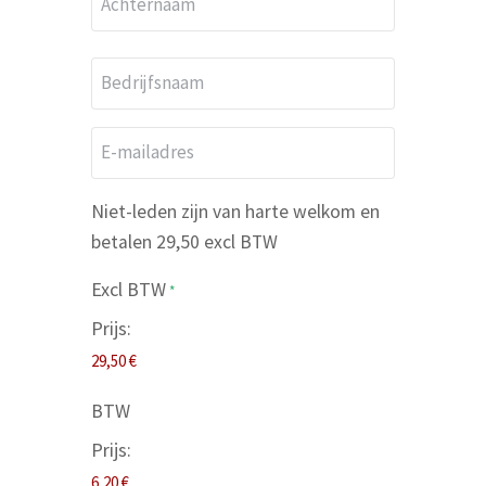
a
Achternaam
m
B
*
e
d
E
r
-
i
m
Niet-leden zijn van harte welkom en
j
a
betalen 29,50 excl BTW
f
i
s
Excl BTW
l
*
n
a
Prijs:
a
d
a
r
m
BTW
e
s
Prijs:
*