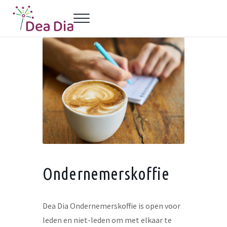
Door naar de hoofd inhoud
Skip to header left navigation
Skip to header right navigation
Skip to site footer
Menu
Dea Dia Delft
Netwerk vrouwelijke ondernemers Delft
Ondernemerskoffie
Dea Dia Ondernemerskoffie is open voor
leden en niet-leden om met elkaar te