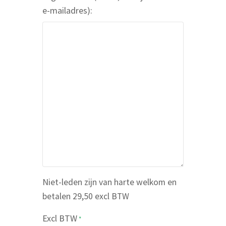
f
i
e-mailadres):
s
l
n
a
a
d
a
r
m
e
s
*
Niet-leden zijn van harte welkom en
betalen 29,50 excl BTW
Excl BTW
*