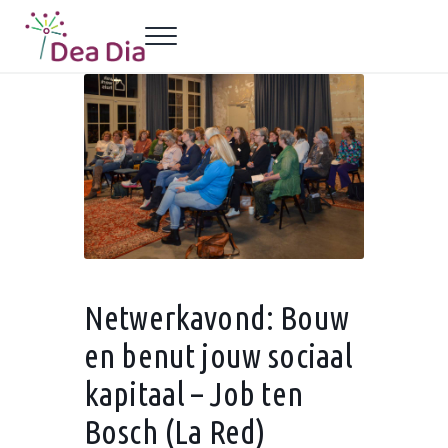
Door naar de hoofd inhoud
Skip to header left navigation
Skip to header right navigation
Skip to site footer
Menu
Dea Dia Delft
Netwerk vrouwelijke ondernemers Delft
Netwerkavond: Bouw
en benut jouw sociaal
kapitaal – Job ten
Bosch (La Red)