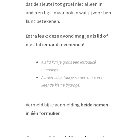
dat de sleutel tot groei niet alleen in
anderen ligt, maar ook in wat jij voor hen
kunt betekenen.
Extra leuk: deze avond mag je als lid of
niet-lid iemand meenemen!
Als lid kun je gratis een introducé
uitnodigen.
Als niet-lid betaal je samen maar één
keer de kleine bijdrage.
Vermeld bij je aanmelding
beide namen
in één formulier
.