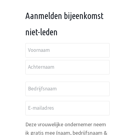
n
a
a
Aanmelden bijeenkomst
d
a
r
m
niet-leden
e
s
N
*
a
Voornaam
a
Achternaam
m
B
*
e
d
E
r
-
i
m
Deze vrouwelijke ondernemer neem
j
a
ik gratis mee (naam, bedrijfsnaam &