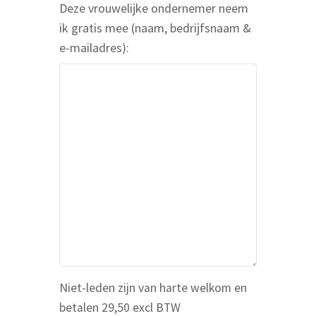
m
Deze vrouwelijke ondernemer neem
j
a
ik gratis mee (naam, bedrijfsnaam &
f
i
e-mailadres):
s
l
n
a
a
d
a
r
m
e
s
*
Niet-leden zijn van harte welkom en
betalen 29,50 excl BTW