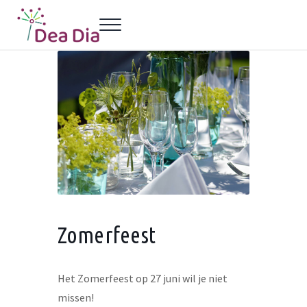
Door naar de hoofd inhoud
Skip to header left navigation
Skip to header right navigation
Skip to site footer
Menu
Dea Dia Delft
Netwerk vrouwelijke ondernemers Delft
Zomerfeest
Het Zomerfeest op 27 juni wil je niet
missen!