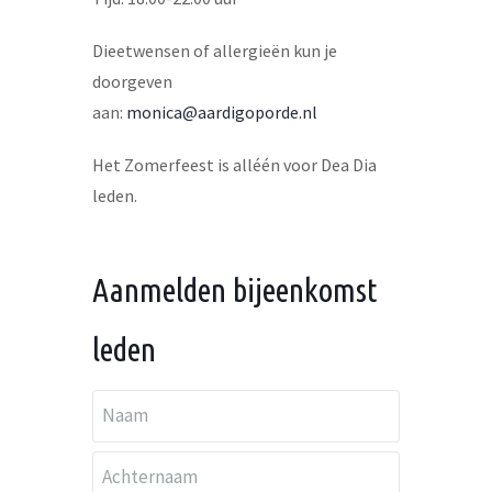
Dieetwensen of allergieën kun je
doorgeven
aan:
monica@aardigoporde.nl
Het Zomerfeest is alléén voor Dea Dia
leden.
Aanmelden bijeenkomst
leden
N
a
Voornaam
a