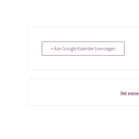
i
f
l
s
a
n
d
a
r
a
e
m
+ Aan Google Kalender toevoegen
s
*
Het evene