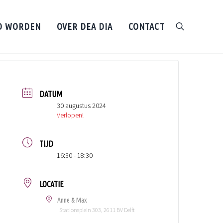
D WORDEN
OVER DEA DIA
CONTACT
search
DATUM
30 augustus 2024
Verlopen!
TIJD
16:30 - 18:30
LOCATIE
Anne & Max
Stationsplein 303, 2611 BV Delft