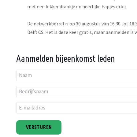
met een lekker drankje en heerlijke hapjes erbij.
De netwerkborrel is op 30 augustus van 16.30 tot 18.3
Delft CS. Het is deze keer gratis, maar aanmelden is 
Aanmelden bijeenkomst leden
N
a
Voornaam
B
a
e
E
d
m
-
r
*
m
i
a
j