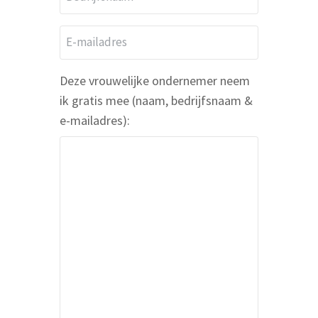
*
e
d
E
r
-
i
m
Deze vrouwelijke ondernemer neem
j
a
ik gratis mee (naam, bedrijfsnaam &
f
i
e-mailadres):
s
l
n
a
a
d
a
r
m
e
s
*