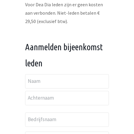
Voor Dea Dia leden zijn er geen kosten
aan verbonden. Niet-leden betalen €
29,50 (exclusief btw).
Aanmelden bijeenkomst
leden
N
a
Voornaam
a
Achternaam
m
B
*
e
d