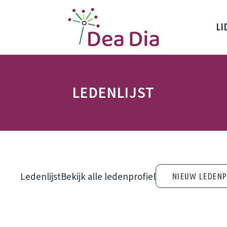
LI
Dea Dia Delft
Netwerk vrouwelijke ondernemers Delft
LEDENLIJST
Ledenlijst
Bekijk alle ledenprofiel
NIEUW LEDENP