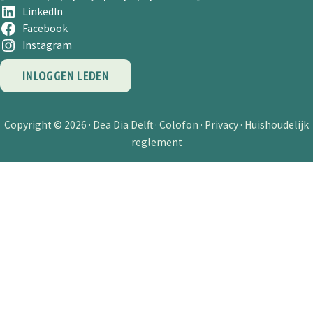
LinkedIn
Facebook
Instagram
INLOGGEN LEDEN
Copyright © 2026 ·
Dea Dia Delft
·
Colofon
·
Privacy
·
Huishoudelijk
reglement