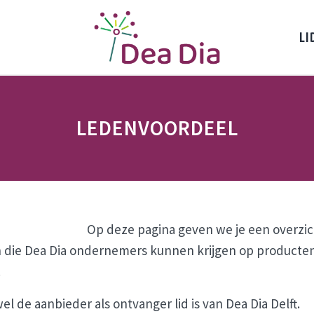
LI
Dea Dia Delft
Netwerk vrouwelijke ondernemers Delft
LEDENVOORDEEL
Op deze pagina geven we je een overzic
n die Dea Dia ondernemers kunnen krijgen op producte
.
l de aanbieder als ontvanger lid is van Dea Dia Delft.