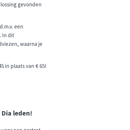
plossing gevonden
d.m.v. een
 In dit
adviezen, waarna je
5 in plaats van € 65!
 Dia leden!