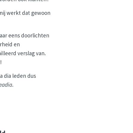
 mij werkt dat gewoon
maar eens doorlichten
rheid en
lleerd verslag van.
!
a dia leden dus
eadia
.