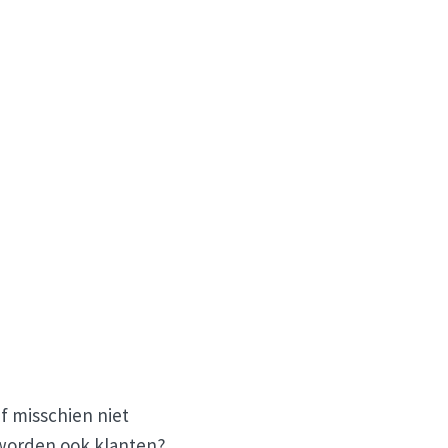
 misschien niet
s worden ook klanten?