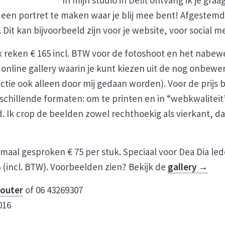
In mijn studio in Delft ontvang ik je graa
s een portret te maken waar je blij mee bent! Afgestem
 Dit kan bijvoorbeeld zijn voor je website, voor social me
k reken € 165 incl. BTW voor de fotoshoot en het nabe
online gallery waarin je kunt kiezen uit de nog onbew
ectie ook alleen door mij gedaan worden). Voor de prijs
rschillende formaten: om te printen en in “webkwaliteit”
d. Ik crop de beelden zowel rechthoekig als vierkant, da
rmaal gesproken € 75 per stuk. Speciaal voor Dea Dia led
 (incl. BTW). Voorbeelden zien? Bekijk de
gallery →
Louter
of 06 43269307
016