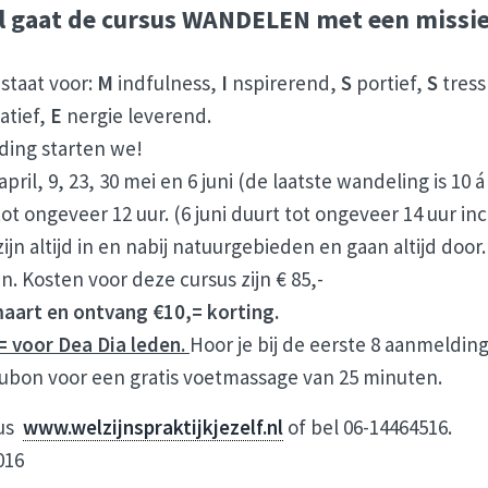
l gaat de cursus WANDELEN met een missie 
 staat voor:
M
indfulness,
I
nspirerend,
S
portief,
S
tress
atief,
E
nergie leverend.
ding starten we!
pril, 9, 23, 30 mei en 6 juni (de laatste wandeling is 10 
 tot ongeveer 12 uur. (6 juni duurt tot ongeveer 14 uur inc
jn altijd in en nabij natuurgebieden en gaan altijd door
 Kosten voor deze cursus zijn € 85,-
maart en ontvang €10,= korting.
= voor Dea Dia leden.
Hoor je bij de eerste 8 aanmeldin
bon voor een gratis voetmassage van 25 minuten.
kus
www.welzijnspraktijkjezelf.nl
of bel 06-14464516.
016