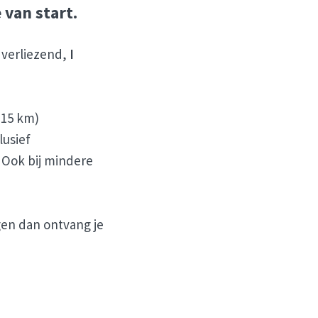
van start.
 verliezend,
I
á 15 km)
lusief
. Ook bij mindere
gen dan ontvang je