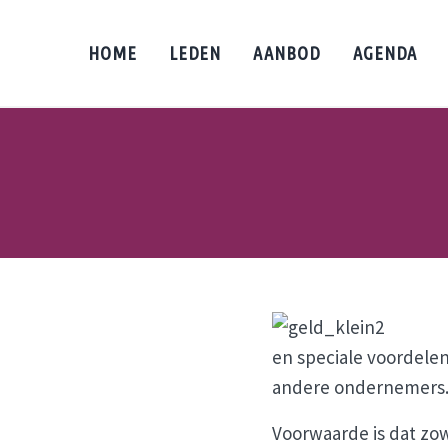
Door naar de hoofd inhoud
Skip to header left navigation
Skip to header right navigation
Skip to site footer
HOME
LEDEN
AANBOD
AGENDA
en speciale voordele
andere ondernemers
Voorwaarde is dat zowe