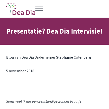
Door naar de hoofd inhoud
Skip to header left navigation
Skip to header right navigation
Skip to site footer
Menu
Dea Dia Delft
Netwerk vrouwelijke ondernemers Delft
Presentatie? Dea Dia Intervisie!
Blog van Dea Dia Ondernemer
Stephanie Colenberg
5 november 2018
Soms voel ik me een Zelfstandige Zonder Praatje