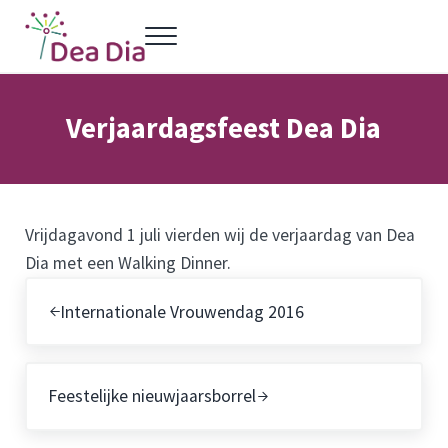
Door naar de hoofd inhoud
Skip to header left navigation
Skip to header right navigation
Skip to site footer
Menu
Dea Dia Delft
Netwerk vrouwelijke ondernemers Delft
Verjaardagsfeest Dea Dia
Vrijdagavond 1 juli vierden wij de verjaardag van Dea
Dia met een Walking Dinner.
Vorig bericht:
Internationale Vrouwendag 2016
Volgend bericht:
Feestelijke nieuwjaarsborrel