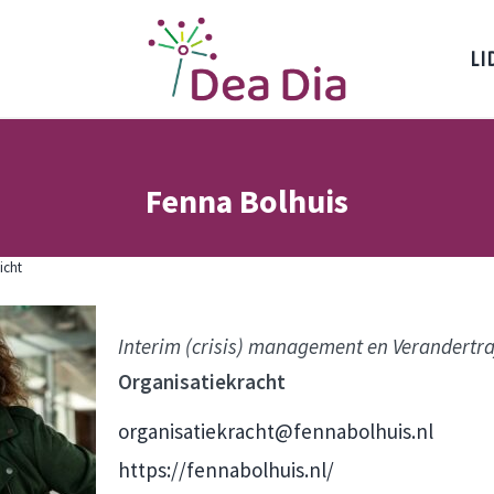
LI
Dea Dia Delft
Netwerk vrouwelijke ondernemers Delft
Fenna Bolhuis
icht
Interim (crisis) management en Verandertra
Organisatiekracht
organisatiekracht@fennabolhuis.nl
https://fennabolhuis.nl/