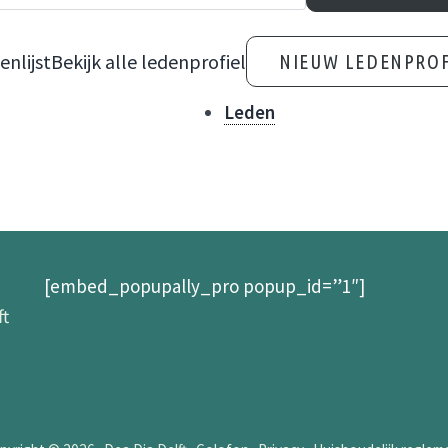
enlijst
Bekijk alle ledenprofiel
NIEUW LEDENPROF
Leden
[embed_popupally_pro popup_id=”1″]
ft